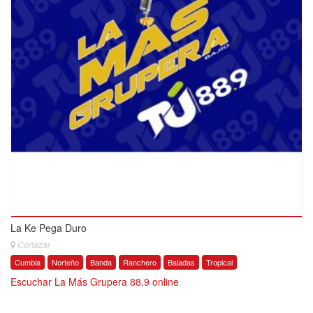
La Ke Pega Duro
Cortazar
Cumbia
Norteño
Banda
Ranchero
Baladas
Tropical
Escuchar La Más Grupera 88.9 online