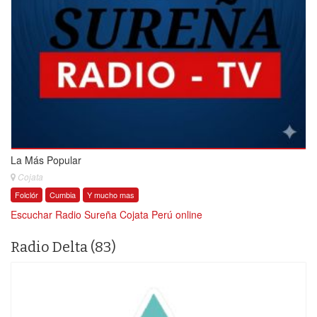
La Más Popular
Cojata
Folclór
Cumbia
Y mucho mas
Escuchar Radio Sureña Cojata Perú online
Radio Delta (83)