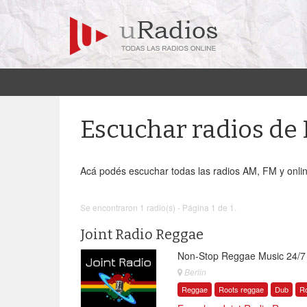
Escuchar radios d
Acá podés escuchar todas las radios AM, FM y onli
Se encontraron 1 radio(s) - Página 1 de 1.
Joint Radio Reggae
Non-Stop Reggae Music 24/7
Berlin
Reggae
Roots reggae
Dub
R