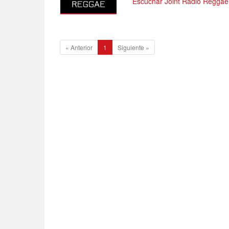
Escuchar Joint Radio Reggae
1
«
Anterior
1
Siguiente
»