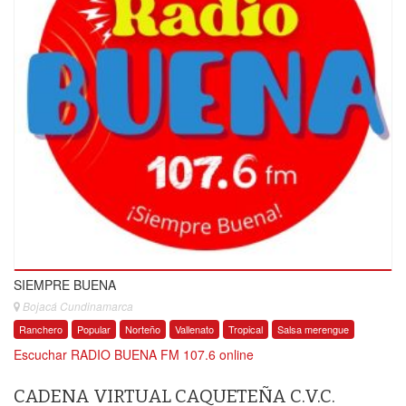
SIEMPRE BUENA
Bojacá Cundinamarca
Ranchero
Popular
Norteño
Vallenato
Tropical
Salsa merengue
Escuchar RADIO BUENA FM 107.6 online
CADENA VIRTUAL CAQUETEÑA C.V.C.