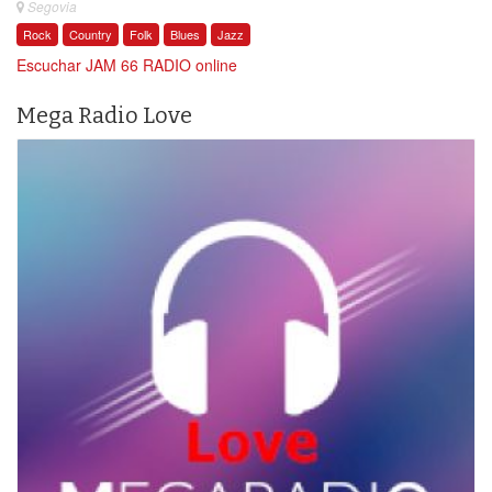
Segovia
Rock
Country
Folk
Blues
Jazz
Escuchar JAM 66 RADIO online
Mega Radio Love