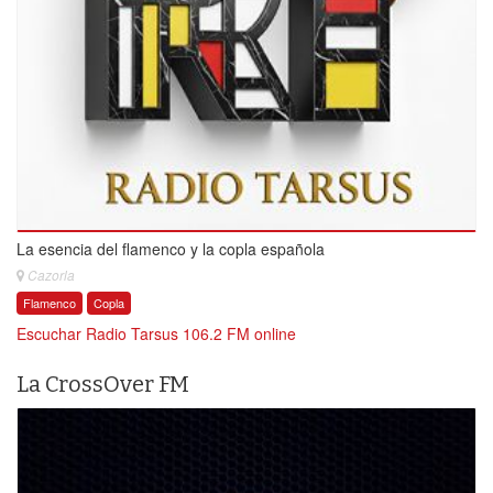
La esencia del flamenco y la copla española
Cazorla
Flamenco
Copla
Escuchar Radio Tarsus 106.2 FM online
La CrossOver FM