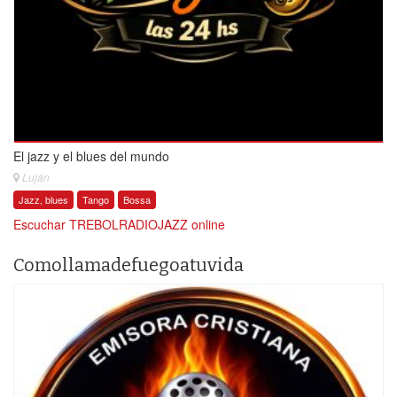
El jazz y el blues del mundo
Luján
Jazz, blues
Tango
Bossa
Escuchar TREBOLRADIOJAZZ online
Comollamadefuegoatuvida