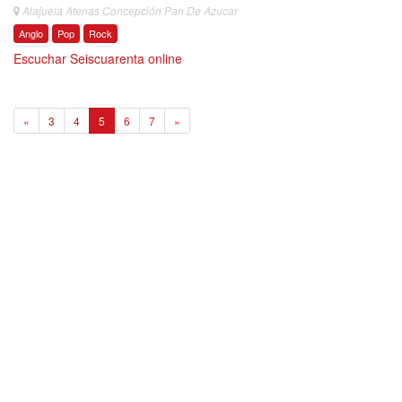
Alajuela Atenas Concepción Pan De Azucar
Anglo
Pop
Rock
Escuchar Seiscuarenta online
5
«
3
4
5
6
7
»