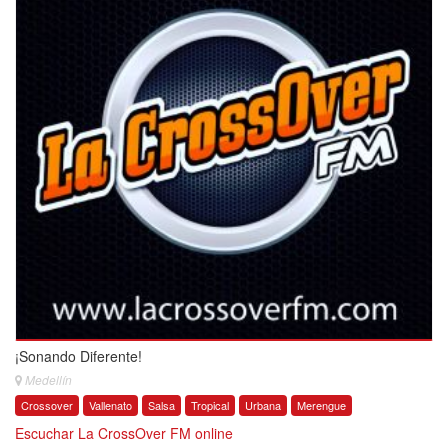
¡Sonando Diferente!
Medellín
Crossover
Vallenato
Salsa
Tropical
Urbana
Merengue
Escuchar La CrossOver FM online