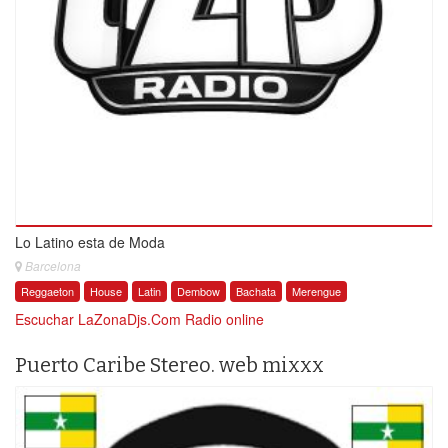
Lo Latino esta de Moda
Barcelona
Reggaeton
House
Latin
Dembow
Bachata
Merengue
Escuchar LaZonaDjs.Com Radio online
Puerto Caribe Stereo. web mixxx