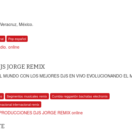
, Veracruz, México.
nal
Pop español
io. online
JS JORGE REMIX
EL MUNDO CON LOS MEJORES DJS EN VIVO EVOLUCIONANDO EL
vo
Segmentos musicales remix
Cumbia reggaetón bachatas electromix
nacional internacional remix
 PRODUCCIONES DJS JORGE REMIX online
TE