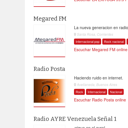
Megared FM
La nueva generacion en radi
Santa Rosa, Corrientes
Internacional pop
Rock nacional
Escuchar Megared FM online
Radio Posta
Haciendo ruido en internet.
Avellaneda, Buenos Aires
Rock
Internacional
Nacional
Escuchar Radio Posta online
Radio AYRE Venezuela Señal 1
¡sigue en el ayre!