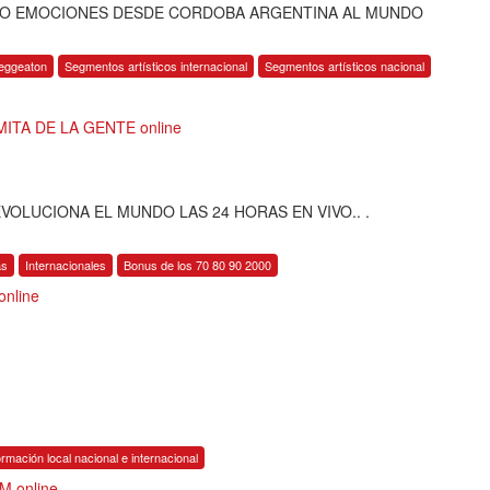
DO EMOCIONES DESDE CORDOBA ARGENTINA AL MUNDO
eggeaton
Segmentos artísticos internacional
Segmentos artísticos nacional
MITA DE LA GENTE online
EVOLUCIONA EL MUNDO LAS 24 HORAS EN VIVO.. .
as
Internacionales
Bonus de los 70 80 90 2000
nline
ormación local nacional e internacional
M online