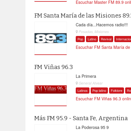
Escuchar Master FM 89.9 onl
FM Santa María de las Misiones 89.
Cada día...Hacemos radio!!!
Posadas, Misiones
Pop
Latino
Revival
Internacio
Escuchar FM Santa María de l
FM Viñas 96.3
La Primera
General Alvear
Latinos
Pop latino
Folklore
Ro
Escuchar FM Viñas 96.3 onli
Más FM 95.9 - Santa Fe, Argentina
La Poderosa 95 9