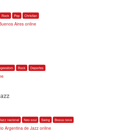
Rock
Pop
Christian
uenos Aires online
egeeatom
Rock
Deportes
ne
Jazz
Jazz nacional
Neo soul
Swing
Bossa nova
o Argentina de Jazz online