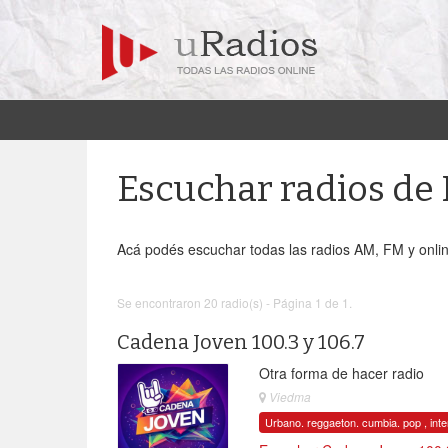
Escuchar radios d
Acá podés escuchar todas las radios AM, FM y onli
Se encontraron 20 radio(s) - Página 1 de 1.
Cadena Joven 100.3 y 106.7
Otra forma de hacer radio
Viedma
Urbano. reggaeton. cumbia. pop , int