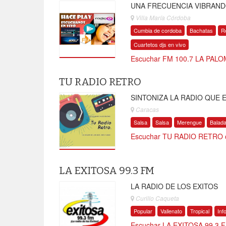
UNA FRECUENCIA VIBRAN
Villa María Córdoba
Cumbia de cordoba
Bachatas
R
Cuartetos djs en vivo
Escuchar FM 100.7 LA PALO
TU RADIO RETRO
SINTONIZA LA RADIO QUE 
Caracas
Salsa
Salsa
Merengue
Balad
Escuchar TU RADIO RETRO o
LA EXITOSA 99.3 FM
LA RADIO DE LOS EXITOS
Curillo Caqueta
Popular
Vallenato
Tropical
Inf
Escuchar LA EXITOSA 99.3 F