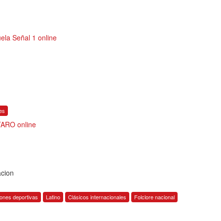
la Señal 1 online
ies
ARO online
acion
ones deportivas
Latino
Clásicos internacionales
Folclore nacional