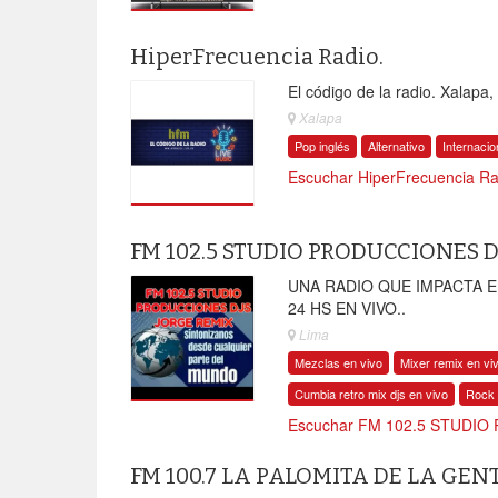
HiperFrecuencia Radio.
El código de la radio. Xalapa
Xalapa
Pop inglés
Alternativo
Internacio
Escuchar HiperFrecuencia Rad
FM 102.5 STUDIO PRODUCCIONES D
UNA RADIO QUE IMPACTA 
24 HS EN VIVO..
Lima
Mezclas en vivo
Mixer remix en vi
Cumbia retro mix djs en vivo
Rock 
Escuchar FM 102.5 STUDIO
FM 100.7 LA PALOMITA DE LA GEN