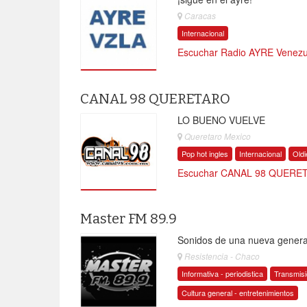
Caracas
Internacional
Escuchar Radio AYRE Venezue
CANAL 98 QUERETARO
LO BUENO VUELVE
Queretaro Mexico
Pop hot ingles
Internacional
Old
Escuchar CANAL 98 QUERET
Master FM 89.9
Sonidos de una nueva gener
Resistencia - Chaco
Informativa - periodistica
Transmisi
Cultura general - entretenimientos