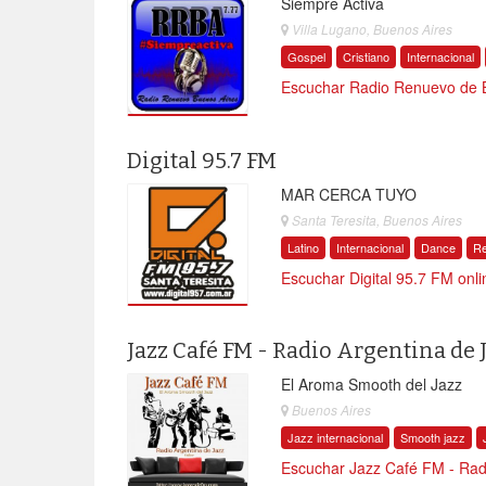
Siempre Activa
Villa Lugano, Buenos Aires
Gospel
Cristiano
Internacional
Escuchar Radio Renuevo de B
Digital 95.7 FM
MAR CERCA TUYO
Santa Teresita, Buenos Aires
Latino
Internacional
Dance
R
Escuchar Digital 95.7 FM onli
Jazz Café FM - Radio Argentina de 
El Aroma Smooth del Jazz
Buenos Aires
Jazz internacional
Smooth jazz
Escuchar Jazz Café FM - Radi