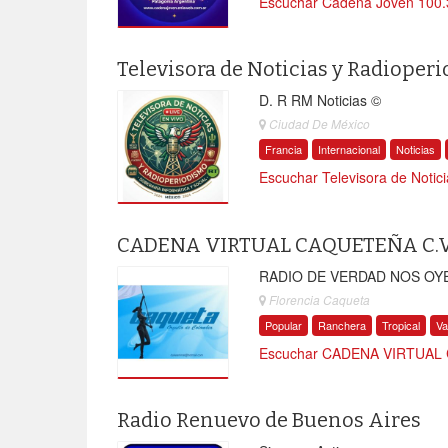
Escuchar Cadena Joven 100.3
Televisora de Noticias y Radioper
D. R RM Noticias ©
Ciudad De México
Francia
Internacional
Noticias
Escuchar Televisora de Notic
CADENA VIRTUAL CAQUETEÑA C.V
RADIO DE VERDAD NOS OYEN
Florencia Caqueta
Popular
Ranchera
Tropical
Va
Escuchar CADENA VIRTUAL 
Radio Renuevo de Buenos Aires