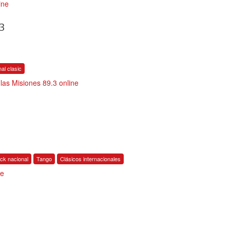
ine
3
nal clasic
as Misiones 89.3 online
ck nacional
Tango
Clásicos internacionales
ne