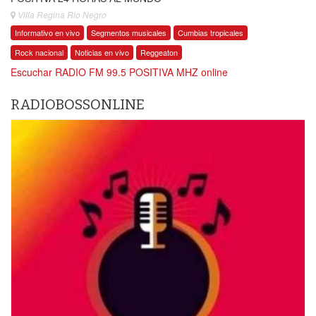
Villa Regina Rio Negro
Informativo en vivo
Segmentos musicales
Cumbias tropicales
Rock nacional
Noticias en vivo
Reggeaton
Escuchar RADIO FM 99.5 POSITIVA MHZ online
RADIOBOSSONLINE