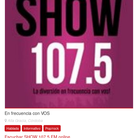
En frecuencia con VOS
Alta Gracia, Córdoba
Hablada
Informativo
Pop/rock
Escuchar SHOW 107.5 FM online