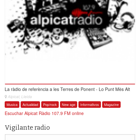
La ràdio de referència a les Terres de Ponent - Lo Punt Mès Alt
Alpicat, Lleida
Musica
Actualidad
Pop/rock
New age
Informativos
Magazine
Escuchar Alpicat Ràdio 107.9 FM online
Vigilante radio