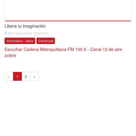
Libera tu imaginación
San Miguel De Tucumán
Informativo - latino
Comercial
Escuchar Cadena Metropolitana FM 100.5 - Canal 12 de aire
online
1
«
1
2
»