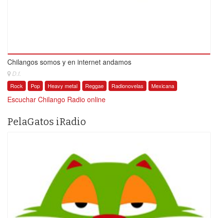
Chilangos somos y en internet andamos
D.f.
Rock
Pop
Heavy metal
Reggae
Radionovelas
Mexicana
Escuchar Chilango Radio online
PelaGatos iRadio