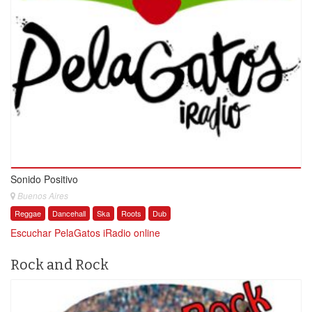
Sonido Positivo
Buenos Aires
Reggae
Dancehall
Ska
Roots
Dub
Escuchar PelaGatos iRadio online
Rock and Rock