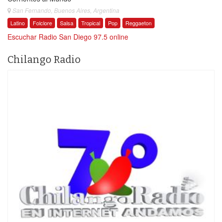
San Fernando, Buenos Aires, Argentina
Latino
Folclore
Salsa
Tropical
Pop
Reggaeton
Escuchar Radio San Diego 97.5 online
Chilango Radio