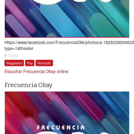
Https://www.facebook.com/FrecuenciaOkk/photos/a.18292385006
type=1&theater
Trujillo
Reggaeton
Pop
Romantic
Escuchar Frecuencia Okay online
Frecuencia Okay