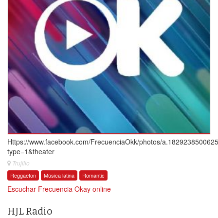
Https://www.facebook.com/FrecuenciaOkk/photos/a.18292385006
type=1&theater
Trujillo
Reggaeton
Música latina
Romantic
Escuchar Frecuencia Okay online
HJL Radio