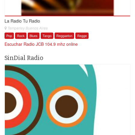
La Radio Tu Radio
Temperley Buenos Aires
Pop
Rock
Blues
Tango
Reggaeton
Regge
Escuchar Radio JCB 104.9 mhz online
SinDial Radio