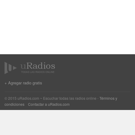
+ Agregar radio gratis
© 2015 uRadios.com ~ Escuchar todas las radios online -
Términos y
condiciones
Contactar a uRadios.com