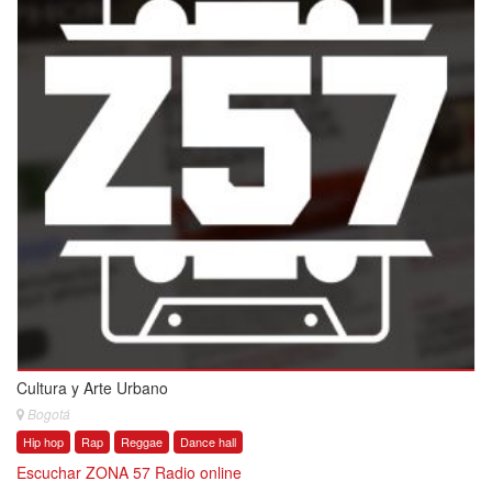
Cultura y Arte Urbano
Bogotá
Hip hop
Rap
Reggae
Dance hall
Escuchar ZONA 57 Radio online