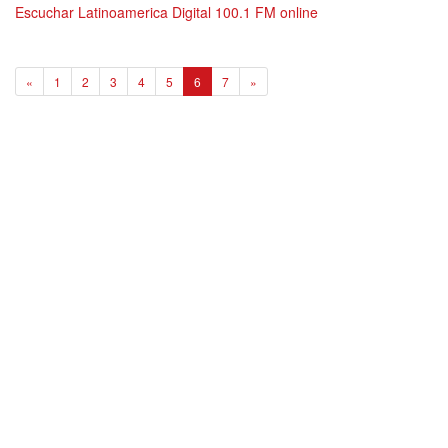
Escuchar Latinoamerica Digital 100.1 FM online
6
«
1
2
3
4
5
6
7
»