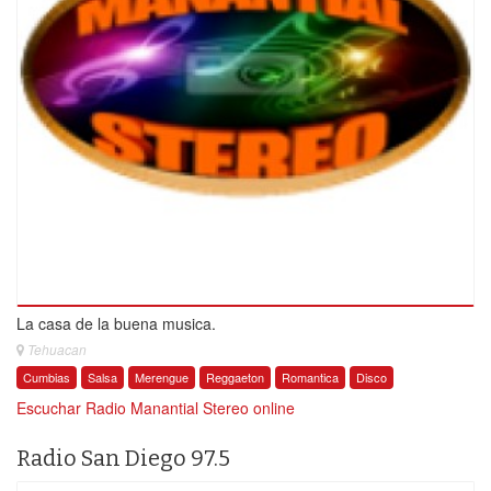
La casa de la buena musica.
Tehuacan
Cumbias
Salsa
Merengue
Reggaeton
Romantica
Disco
Escuchar Radio Manantial Stereo online
Radio San Diego 97.5