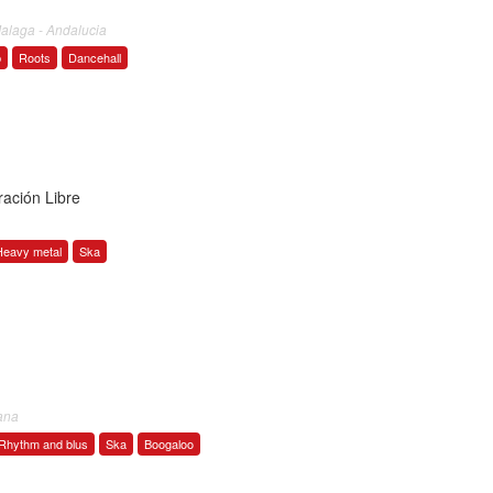
Malaga - Andalucia
b
Roots
Dancehall
ración Libre
Heavy metal
Ska
ana
Rhythm and blus
Ska
Boogaloo