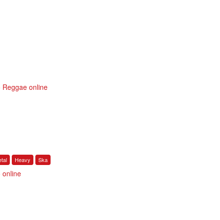
o Reggae online
tal
Heavy
Ska
 online