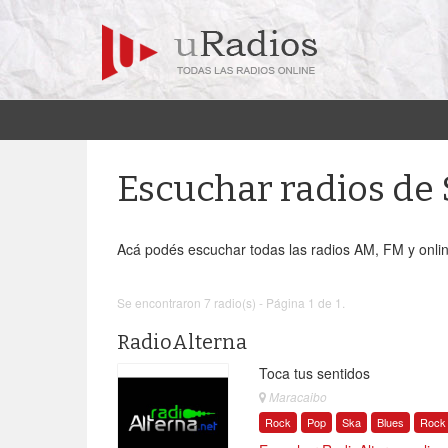
Escuchar radios de
Acá podés escuchar todas las radios AM, FM y onlin
Se encontraron 7 radio(s) - Página 1 de 1.
RadioAlterna
Toca tus sentidos
Maracaibo
Rock
Pop
Ska
Blues
Rock 