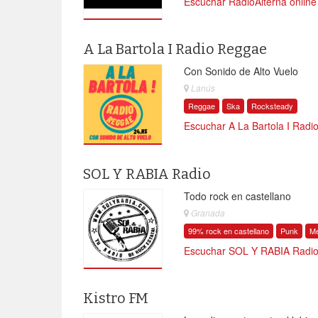
Escuchar RadioAlterna online
A La Bartola I Radio Reggae
Con Sonido de Alto Vuelo
Lanús
Reggae
Ska
Rocksteady
Escuchar A La Bartola I Radi
SOL Y RABIA Radio
Todo rock en castellano
Granada
99% rock en castellano
Punk
Me
Escuchar SOL Y RABIA Radio
Kistro FM