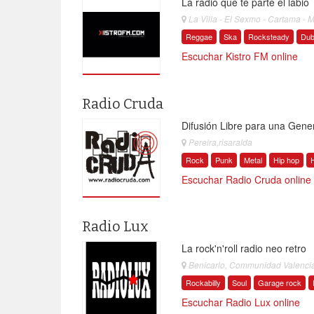
La radio que te parte el labio
La Villa - El Sexmo - Cartama - 
Reggae
Ska
Rocksteady
Du
Escuchar Kistro FM online
Radio Cruda
Difusión Libre para una Gene
Pereira,risaralda
Rock
Punk
Metal
Hip hop
Escuchar Radio Cruda online
Radio Lux
La rock'n'roll radio neo retro
Benicarlo, Communidad Valenci
Rockabilly
Soul
Garage rock
Escuchar Radio Lux online