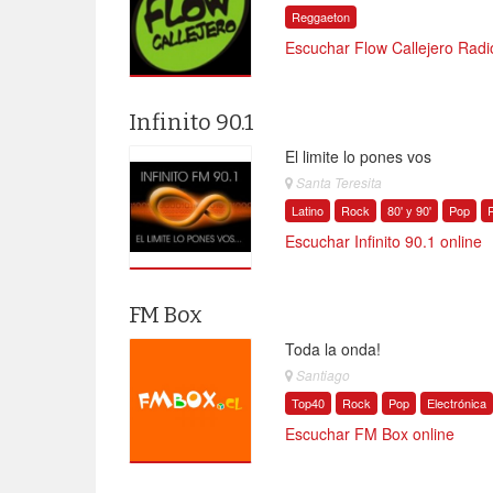
Reggaeton
Escuchar Flow Callejero Radi
Infinito 90.1
El limite lo pones vos
Santa Teresita
Latino
Rock
80' y 90'
Pop
Escuchar Infinito 90.1 online
FM Box
Toda la onda!
Santiago
Top40
Rock
Pop
Electrónica
Escuchar FM Box online