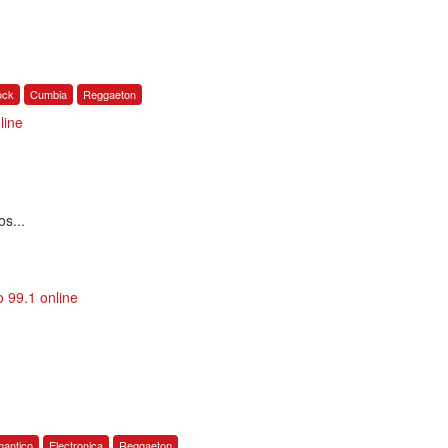
ock
Cumbia
Reggaeton
line
os...
 99.1 online
antico
Electronica
Reggaeton