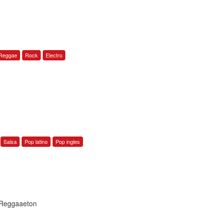
Reggae
Rock
Electro
Salsa
Pop latino
Pop ingles
e Reggaaeton