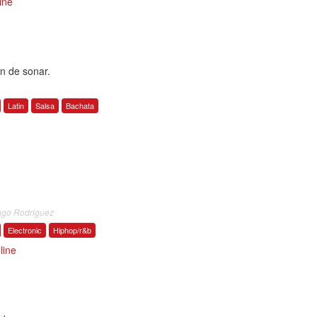
ine
n de sonar.
Latin
Salsa
Bachata
ago Rodriguez
Electronic
Hiphop/r&b
line