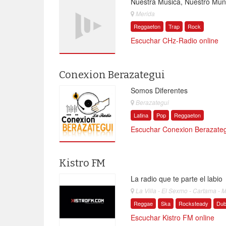
Nuestra Musica, Nuestro Mu
Merida
Reggaeton
Trap
Rock
Escuchar CHz-Radio online
Conexion Berazategui
Somos Diferentes
Berazategui
Latina
Pop
Reggaeton
Escuchar Conexion Berazateg
Kistro FM
La radio que te parte el labio
La Villa - El Sexmo - Cartama - 
Reggae
Ska
Rocksteady
Du
Escuchar Kistro FM online