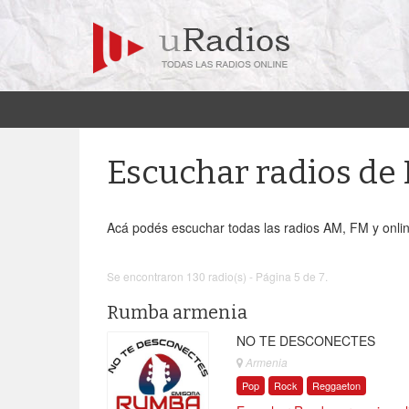
Escuchar radios d
Acá podés escuchar todas las radios AM, FM y onli
Se encontraron 130 radio(s) - Página 5 de 7.
Rumba armenia
NO TE DESCONECTES
Armenia
Pop
Rock
Reggaeton