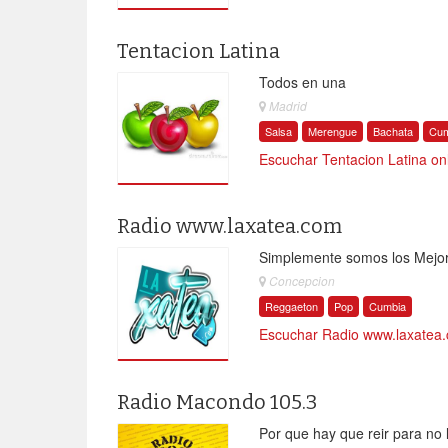
Tentacion Latina
Todos en una
Madrid
Salsa
Merengue
Bachata
Cum
Escuchar Tentacion Latina on
Radio www.laxatea.com
Simplemente somos los Mejo
Concepcion
Reggaeton
Pop
Cumbia
Escuchar Radio www.laxatea.
Radio Macondo 105.3
Por que hay que reir para no l