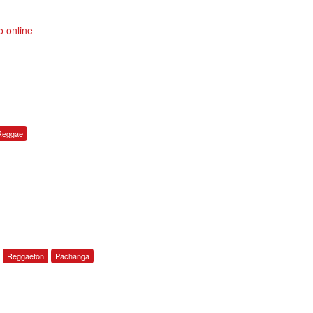
o online
Reggae
Reggaetón
Pachanga