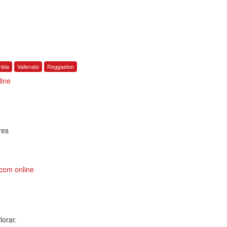
bia
Vallenato
Reggaeton
line
res
com online
lorar.