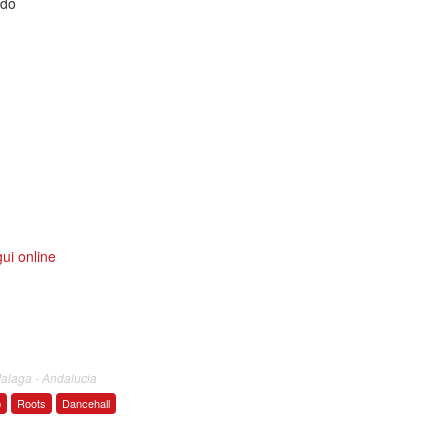
ndo
ui online
Malaga - Andalucia
b
Roots
Dancehall