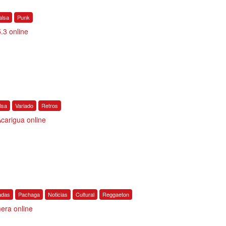
alsa
Punk
.3 online
lsa
Variado
Retros
carigua online
adas
Pachaga
Noticias
Cultural
Reggaeton
era online