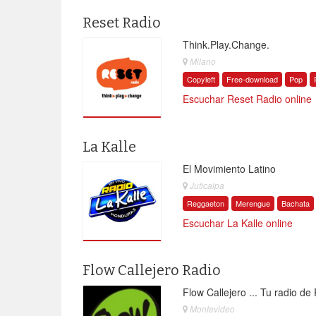
Reset Radio
Think.Play.Change.
Milano
Copyleft
Free-download
Pop
Escuchar Reset Radio online
La Kalle
El Movimiento Latino
Juticalpa
Reggaeton
Merengue
Bachata
Escuchar La Kalle online
Flow Callejero Radio
Flow Callejero ... Tu radio d
Montevideo