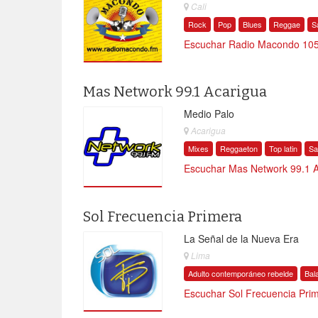
Cali
Rock
Pop
Blues
Reggae
S
Escuchar Radio Macondo 105
Mas Network 99.1 Acarigua
Medio Palo
Acarigua
Mixes
Reggaeton
Top latin
Sa
Escuchar Mas Network 99.1 A
Sol Frecuencia Primera
La Señal de la Nueva Era
Lima
Adulto contemporáneo rebelde
Bal
Escuchar Sol Frecuencia Prim