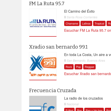
FM La Ruta 95.7
El Camino del Éxito
Santa Rosa Corrientes
Chamame
Latinos
Tropical
R
Escuchar FM La Ruta 95.7 on
Xradio san bernardo 99.1
En toda La Costa, Un aire a v
San Bernardo, Buenos Aires
Rock
Pop
Reggae
Escuchar Xradio san bernardo
Frecuencia Cruzada
La radio de los cruzados
Nacional
Fútbol
Pop
Rap y hip hop
Rom