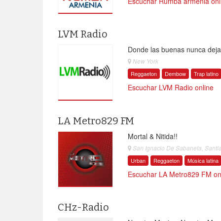
Escuchar Rumba armenia onl
LVM Radio
Donde las buenas nunca deja
New York
Reggaeton
Dembow
Trap latino
Escuchar LVM Radio online
LA Metro829 FM
Mortal & Nitida!!
San Ignacio De Sabaneta, Santi
Urban
Reggaeton
Música latina
Escuchar LA Metro829 FM on
CHz-Radio