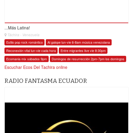
...Más Latina!
Táchira - Venezuela
Estilo pop rock romántico
Al galope lun-vie 6-8am música venezolana
Reconexión vital lun-vie cada hora
Entre migrantes live vie 8:30pm
Ecomania mix sábados 9pm
Domingos de resurrección 2pm-7pm los domingos
Escuchar Ecos Del Tachira online
RADIO FANTASMA ECUADOR