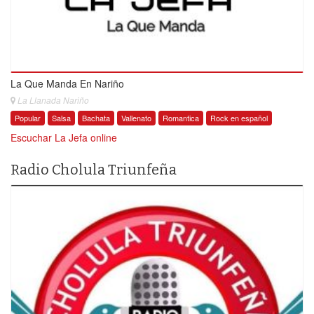
La Que Manda En Nariño
La Llanada Nariño
Popular
Salsa
Bachata
Vallenato
Romantica
Rock en español
Escuchar La Jefa online
Radio Cholula Triunfeña