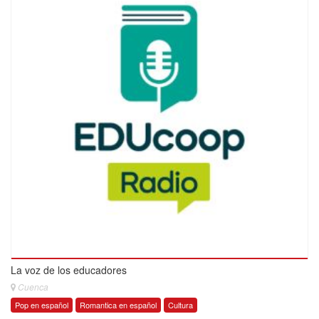
La voz de los educadores
Cuenca
Pop en español
Romantica en español
Cultura