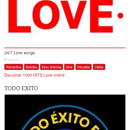
24/7 Love songs
Madrid
Romantica
Baladas
Easy listening
Slow
Decades
Oldies
Escuchar 1000 HITS Love online
TODO EXITO