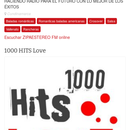
HACIENDO RADIO PARA EL FUTURO CON LO MEJOR DE LOS
ÉXITOS
Cundinamarca
Baladas románticas
Romanticas baladas americanas
Crosover
Salsa
Vallenato
Rancheras
Escuchar ZIPAESTEREO FM online
1000 HITS Love