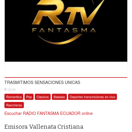
TRASMITIMOS SENSACIONES UNICAS
Quito
Romantica
Pop
Clasicos
Baladas
Deportes transmiciones en vivo
Rancheras
Escuchar RADIO FANTASMA ECUADOR online
Emisora Vallenata Cristiana