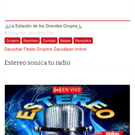
﷼La Estación de los Grandes Grupos﷼
Colzacmex, Zacuálpan, Edo.
Grupera
Ranchera
Cumbias
Balada
Romantica
Escuchar Fiesta Grupera Zacuálpan online
Estereo sonica tu radio