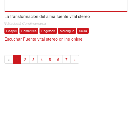
La transformación del alma fuente vital stereo
Machetá Cundinamarca
Gospel
Romantica
Regetoon
Merengue
Salsa
Escuchar Fuente vital stereo online online
1
«
1
2
3
4
5
6
7
»