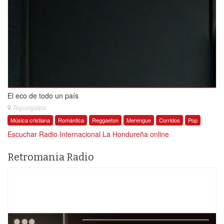
El eco de todo un país
Tegucigalpa
Música cristiana
Romántica
Reggaeton
Merengue
Corridos
Pop
Escuchar Radio Internacional La Hondureña online
Retromania Radio