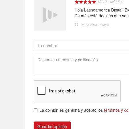
10
/
10
-
uRadios
Hola Latinoamerica Digital! 
De más está decirles que son
26-03-2015 15:00
hs
La opinión es genuina y acepto los
términos y co
Guardar opinión