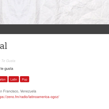
al
 Te Gusta
 te gusta
eton
Latin
Pop
n Francisco
,
Venezuela
tps://zeno.fm/radio/latinoamerica-ogoz/