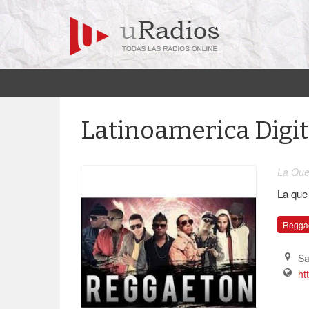
Latinoamerica Digit
La Que
La que
Regga
Sa
ht