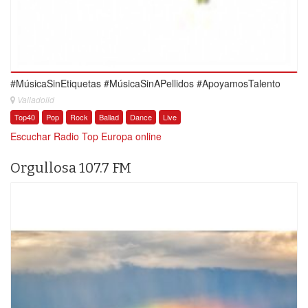
#MúsicaSinEtiquetas #MúsicaSinAPellidos #ApoyamosTalento
Valladolid
Top40
Pop
Rock
Ballad
Dance
Live
Escuchar Radio Top Europa online
Orgullosa 107.7 FM