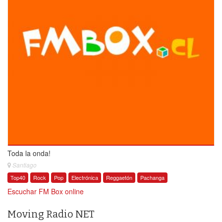
Toda la onda!
Santiago
Top40
Rock
Pop
Electrónica
Reggaetón
Pachanga
Escuchar FM Box online
Moving Radio NET