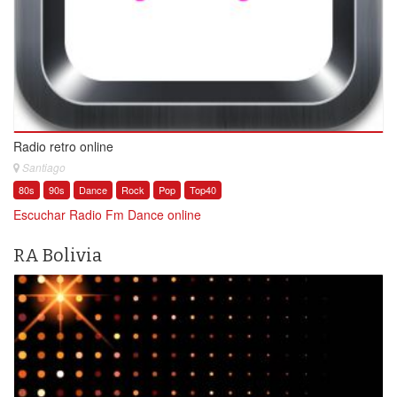
Radio retro online
Santiago
80s
90s
Dance
Rock
Pop
Top40
Escuchar Radio Fm Dance online
RA Bolivia