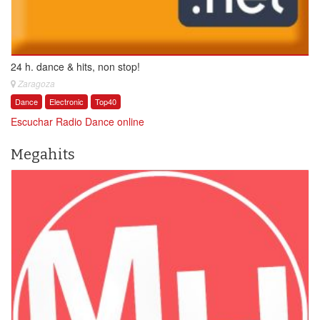
24 h. dance & hits, non stop!
Zaragoza
Dance
Electronic
Top40
Escuchar Radio Dance online
Megahits