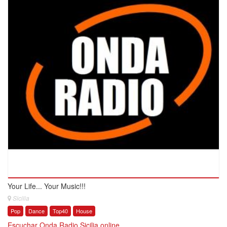
Your Life... Your Music!!!
Sicilia
Pop
Dance
Top40
House
Escuchar Onda Radio Sicilia online