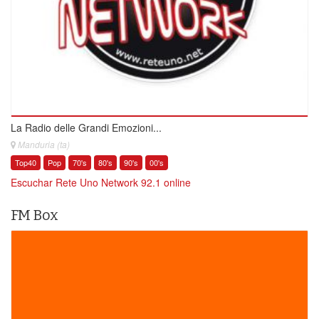
La Radio delle Grandi Emozioni...
Manduria (ta)
Top40
Pop
70's
80's
90's
00's
Escuchar Rete Uno Network 92.1 online
FM Box