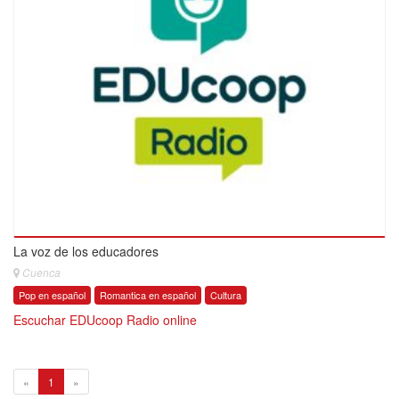
La voz de los educadores
Cuenca
Pop en español
Romantica en español
Cultura
Escuchar EDUcoop Radio online
1
«
1
»