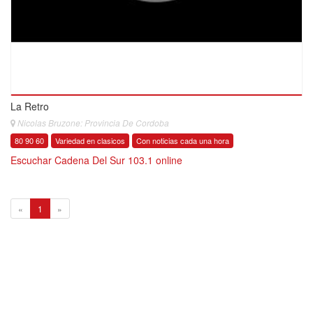
La Retro
Nicolas Bruzone: Provincia De Cordoba
80 90 60
Variedad en clasicos
Con noticias cada una hora
Escuchar Cadena Del Sur 103.1 online
1
«
1
»