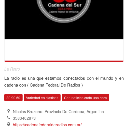
La Retro
La radio es una que estamos conectados con el mundo y en
cadena con ( Cadena Federal De Radios )
80 90 60
Variedad en clasicos
Con noticias cada una hora
Nicolas Bruzone: Provincia De Cordoba
,
Argentina
3583402873
https://cadenafederalderadios.com.ar/