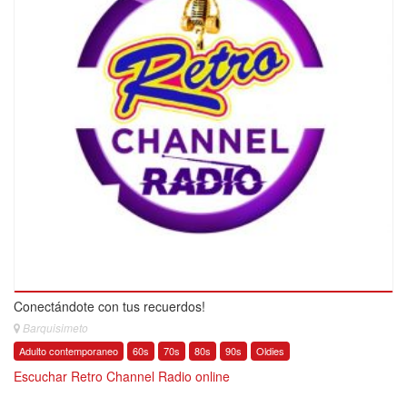
Conectándote con tus recuerdos!
Barquisimeto
Adulto contemporaneo
60s
70s
80s
90s
Oldies
Escuchar Retro Channel Radio online