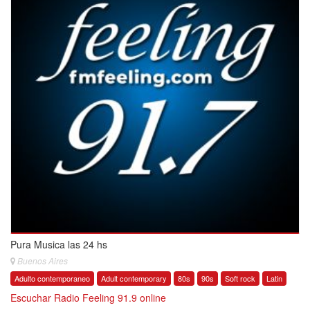
Pura Musica las 24 hs
Buenos Aires
Adulto contemporaneo
Adult contemporary
80s
90s
Soft rock
Latin
Escuchar Radio Feeling 91.9 online