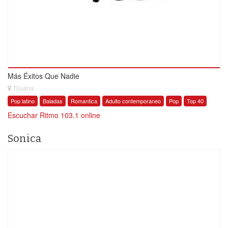
Más Éxitos Que Nadie
Tijuana
Pop latino
Baladas
Romantica
Adulto contemporaneo
Pop
Top 40
Escuchar Ritmo 103.1 online
Sonica