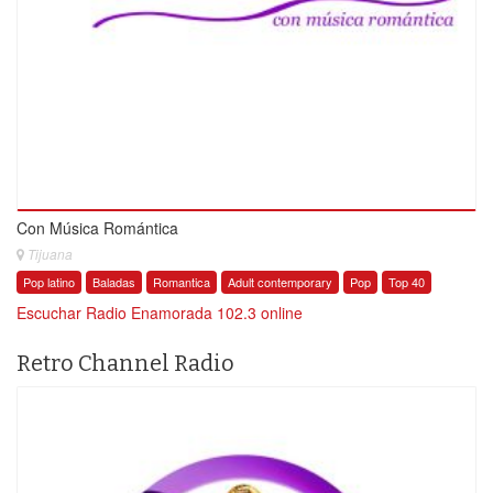
Con Música Romántica
Tijuana
Pop latino
Baladas
Romantica
Adult contemporary
Pop
Top 40
Escuchar Radio Enamorada 102.3 online
Retro Channel Radio