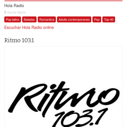
Hola Radio
Santa Maria
Pop latino
Baladas
Romantica
Adulto contemporaneo
Pop
Top 40
Escuchar Hola Radio online
Ritmo 103.1