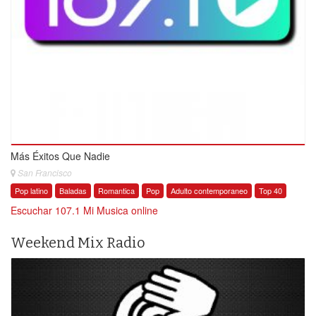
Más Éxitos Que Nadie
San Francisco
Pop latino
Baladas
Romantica
Pop
Adulto contemporaneo
Top 40
Escuchar 107.1 Mi Musica online
Weekend Mix Radio