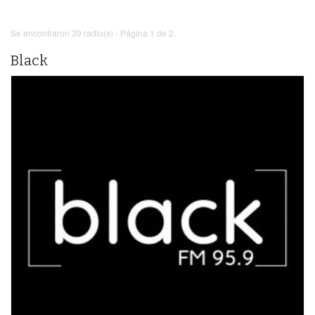
Se encontraron 39 radio(s) - Página 1 de 2.
Black