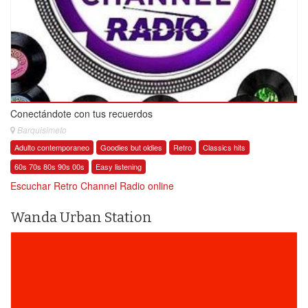
Conectándote con tus recuerdos
Barquisimeto
Adulto contemporaneo
Goodies but oldies
Retro
Classics hits
60s 70s 80s 90s 00s
Easy listening
Escuchar Retro Channel Radio online
Wanda Urban Station