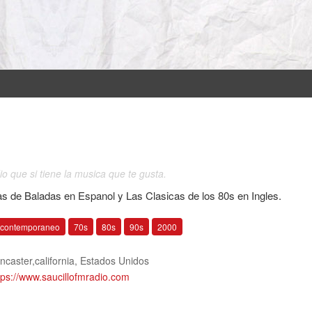
o que si tiene la musica que te gusta.
as de Baladas en Espanol y Las Clasicas de los 80s en Ingles.
 contemporaneo
70s
80s
90s
2000
ncaster,california
,
Estados Unidos
tps://www.saucillofmradio.com