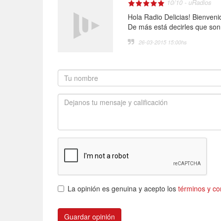
10
/
10
-
uRadios
Hola Radio Delicias! Bienven
De más está decirles que son
26-03-2015 15:00
hs
La opinión es genuina y acepto los
términos y co
Guardar opinión