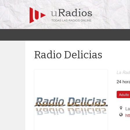
Radio Delicias
La Radi
24 hor
Adulto
La
ht