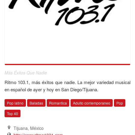
Más Éxitos Que Nadie
Ritmo 103.1, más éxitos que nadie. La mejor variedad musical
en español de ayer y hoy en San Diego/Tijuana.
Pop latino
Baladas
Romantica
Adulto contemporaneo
Pop
Top 40
Tijuana
,
México