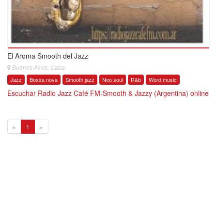
El Aroma Smooth del Jazz
Buenos Aires, Caba
Jazz
Bossa nova
Smooth jazz
Neo soul
R&b
Word music
Escuchar Radio Jazz Café FM-Smooth & Jazzy (Argentina) online
1
«
1
»