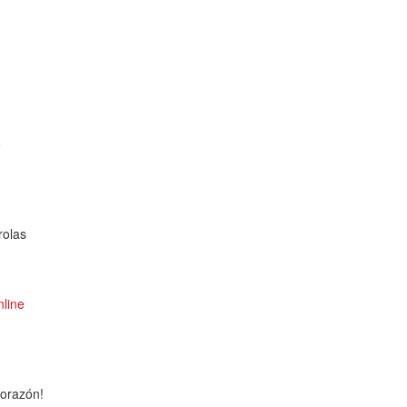
e
rolas
line
corazón!