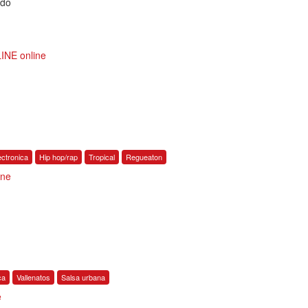
ndo
NE online
ectronica
Hip hop/rap
Tropical
Regueaton
ine
ca
Vallenatos
Salsa urbana
e