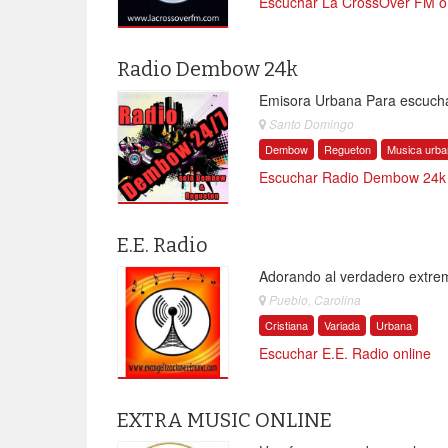
Escuchar La CrossOver FM o
Radio Dembow 24k
Emisora Urbana Para escuch
Santo Domingo
Dembow
Regueton
Musica urb
Escuchar Radio Dembow 24k 
E.E. Radio
Adorando al verdadero extre
Pueblo, Carolina
Cristiana
Variada
Urbana
Escuchar E.E. Radio online
EXTRA MUSIC ONLINE