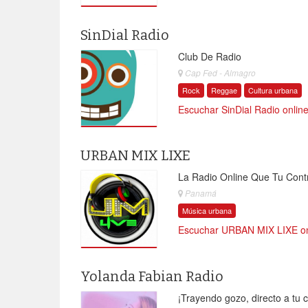
SinDial Radio
Club De Radio
Cap Fed - Almagro
Rock
Reggae
Cultura urbana
Escuchar SinDial Radio onlin
URBAN MIX LIXE
La Radio Online Que Tu Cont
Panamá
Música urbana
Escuchar URBAN MIX LIXE on
Yolanda Fabian Radio
¡Trayendo gozo, directo a tu 