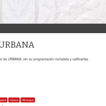
e URBANA
e de URBANA, ver su programación completa y calificarlas.
opical
Urbana
Merengue