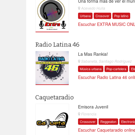
Una forma mas de ver el mu
Acevedo Huila
Urbana
Crosover
Pop latino
Escuchar EXTRA MUSIC ONLI
Radio Latina 46
La Mas Rankia!
Sabaneta, Santiago Rodriguez
Música urbana
Pop-cartelera
El
Escuchar Radio Latina 46 onl
Caquetaradio
Emisora Juvenil
Florencia
Crossover
Reggeaton
Electroni
Escuchar Caquetaradio onlin