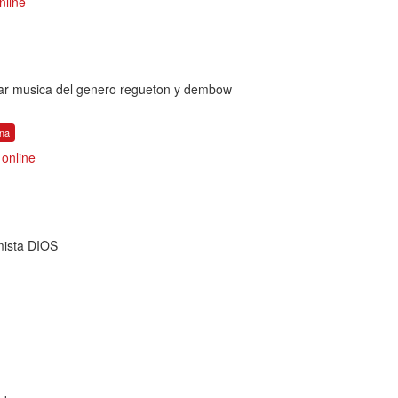
nline
ar musica del genero regueton y dembow
ana
online
mista DIOS