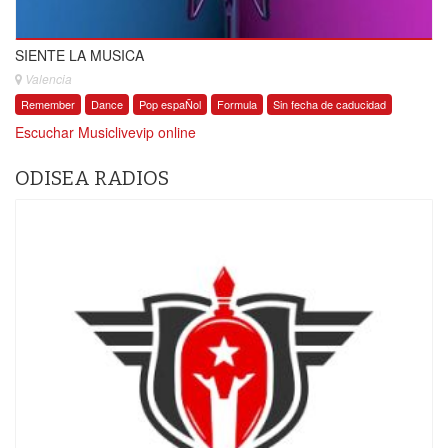
SIENTE LA MUSICA
Valencia
Remember
Dance
Pop espaÑol
Formula
Sin fecha de caducidad
Escuchar Musiclivevip online
ODISEA RADIOS