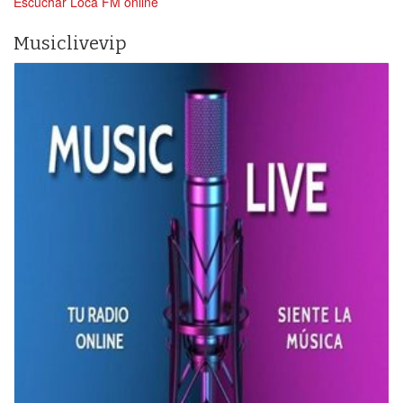
Escuchar Loca FM online
Musiclivevip