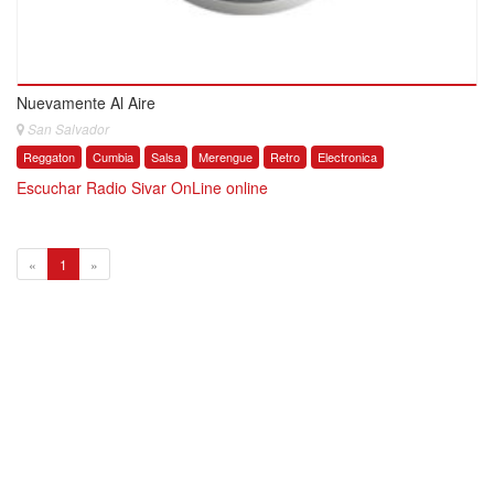
Nuevamente Al Aire
San Salvador
Reggaton
Cumbia
Salsa
Merengue
Retro
Electronica
Escuchar Radio Sivar OnLine online
1
«
1
»