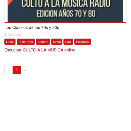
Los Clásicos de los 70s y 80s
Valencia
Rock
Punk rock
Techno
Metal
Soul
Psicobilly
Escuchar CULTO A LA MUSICA online
1
«
1
»