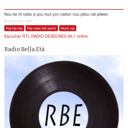
Nou se rtl radio a pou tout yon nation nou pilou nal pilwen
Desdunes, Haiti
Pop hip-hop
Pop news talk sports
Music rap
Escuchar RTL RADIO DESDUNES 95.1 online
Radio Bella Età