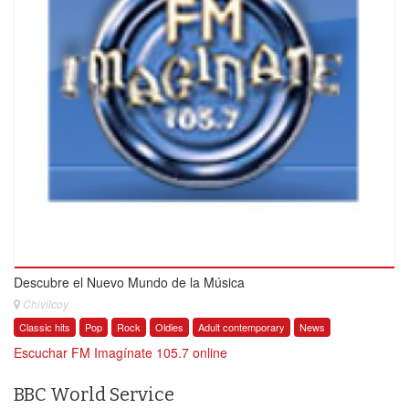
Descubre el Nuevo Mundo de la Música
Chivilcoy
Classic hits
Pop
Rock
Oldies
Adult contemporary
News
Escuchar FM Imagínate 105.7 online
BBC World Service