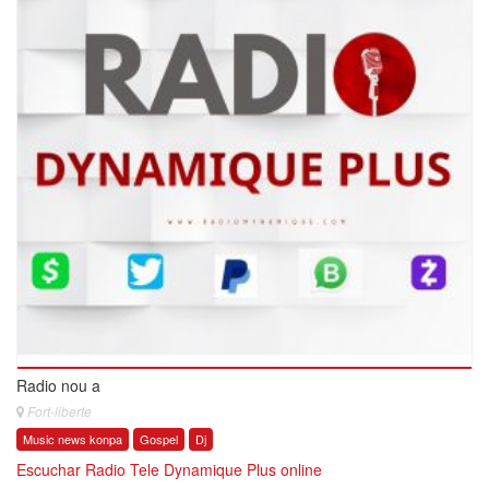
Radio nou a
Fort-liberte
Music news konpa
Gospel
Dj
Escuchar Radio Tele Dynamique Plus online