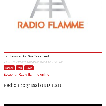
La Flamme Du Divertissement
19, 84e Avenue Ouest Blainville Qc J7c 1w3
Variada
Pop
News
Escuchar Radio flamme online
Radio Progressiste D'Haïti