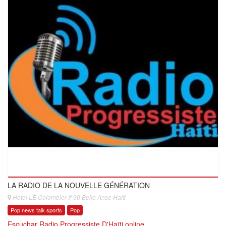
LA RADIO DE LA NOUVELLE GÉNÉRATION
Hotel LÈ Colombier # 90 Belle Anse Haiti
Pop news talk sports
Pop
Escuchar Radio Progressiste D'Haïti online