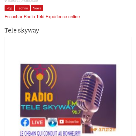
Saint-raphael,haiti
Pop
Techno
News
Escuchar Radio Télé Expérience online
Tele skyway