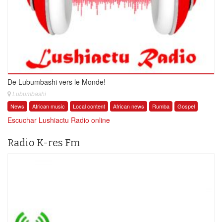
De Lubumbashi vers le Monde!
Lubumbashi
News
African music
Local content
African news
Rumba
Gospel
Escuchar Lushiactu Radio online
Radio K-res Fm