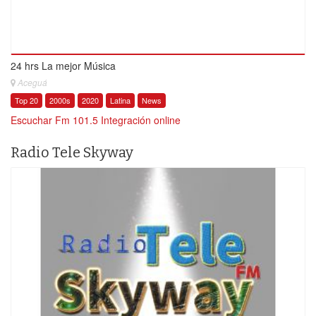
24 hrs La mejor Música
Aceguá
Top 20
2000s
2020
Latina
News
Escuchar Fm 101.5 Integración online
Radio Tele Skyway