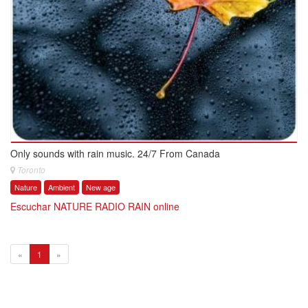
Only sounds with rain music. 24/7 From Canada
Toronto
Nature
Ambient
New age
Escuchar NATURE RADIO RAIN online
1
«
1
»