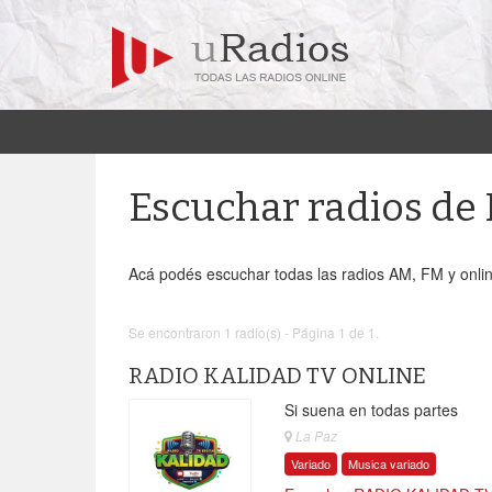
Escuchar radios d
Acá podés escuchar todas las radios AM, FM y onli
Se encontraron 1 radio(s) - Página 1 de 1.
RADIO KALIDAD TV ONLINE
Si suena en todas partes
La Paz
Variado
Musica variado