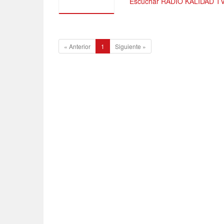
Escuchar RADIO KALIDAD TV
1
«
Anterior
1
Siguiente
»