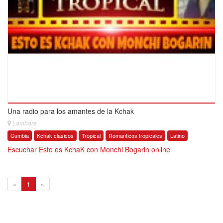
Una radio para los amantes de la Kchak
Lambare
Cumbia
Kchak clasicos
Tropical
Romanticos tropicales
Latino
Escuchar Esto es KchaK con Monchi Bogarin online
1
«
1
»