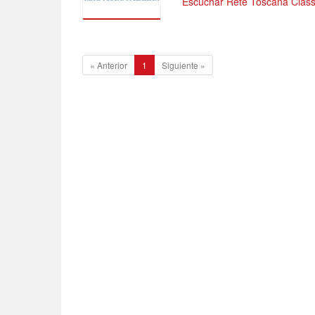
Escuchar Rete Toscana Class
1
«
Anterior
1
Siguiente
»