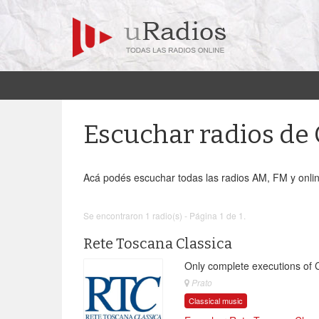
Escuchar radios d
Acá podés escuchar todas las radios AM, FM y onli
Se encontraron 1 radio(s) - Página 1 de 1.
Rete Toscana Classica
Only complete executions of 
Prato
Classical music