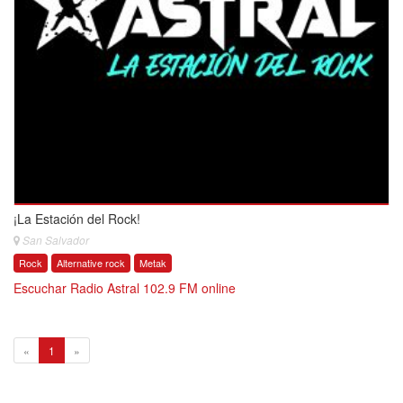
¡La Estación del Rock!
San Salvador
Rock
Alternative rock
Metak
Escuchar Radio Astral 102.9 FM online
1
«
1
»