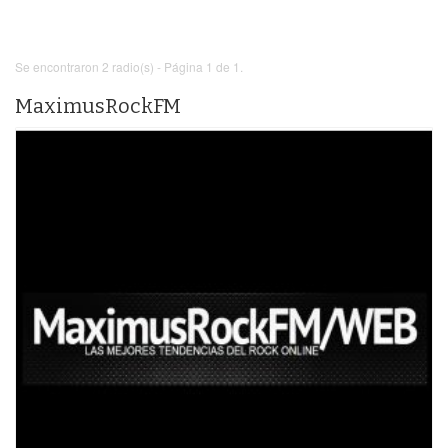
Se encontraron 2 radio(s) - Página 1 de 1.
MaximusRockFM