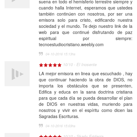
suena en todo el hemisferio terrestre siempre y
cuando halla Internet, esperamos que ustedes
también continúen con nosotros, por ser una
emisora solo para cristo, edificando nuestra
sociedad y el mundo. Te dejo nuestro link de la
web para que continué disfrutando de paz
espiritual por siempre:
tecnoestudiocristiano.weebly.com
04-10-2016 15:13
hs
10
/
10
-
El Inosente
LA mejor emisora en linea que escuchado , hay
que continuar haciendo la obra de DIOS, no
importa los obstáculos que se presenten,
Edifica y educa en la sana doctrina cristiana
para que cada día se pueda desarrollar el plan
de DIOS en nuestras vidas, muriendo para
nosotros y vivir en el espíritu como dicen las
Sagradas Escrituras.
04-10-2016 15:03
hs
10
/
10
-
Skarly Eridania