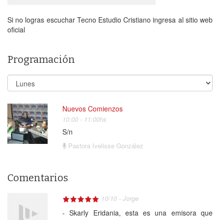
Si no logras escuchar Tecno Estudio Cristiano ingresa al sitio web
oficial
Programación
Nuevos Comienzos
10:00 - 11:00hs
S/n
Pastora Ivelisse González
Comentarios
10
/
10
-
Jorge
- Skarly Eridania, esta es una emisora que