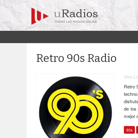
Retro 90s Radio
Vive L
Retro 
techno
disfrut
de los
mejor 
90s