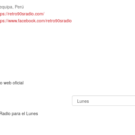
equipa
,
Perú
tps://retro90sradio.com/
tps://www.facebook.com/retro90sradio
o web oficial
Radio para el Lunes