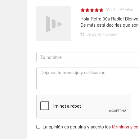
10
/
10
-
uRadios
Hola Retro 90s Radio! Bienv
De más está decirles que son
26-03-2015 15:00
hs
La opinión es genuina y acepto los
términos y co