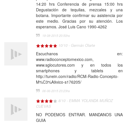
14:20 hrs Conferencia de prensa 15:00 hrs
Degustación de tequilas, mezcales y una
botana. Importante confirmar su asistencia por
este medio. Gracias por su atención. Los
esperamos. José Luis Cano 1990-4262
19-08-2015 20:50
hs
10
/
10
-
Germán Olarte
Escuchanos en:
www.radioconceptomexico.com,
www.sglocutores.com y en todos los
smartphones y tablets en
http://tunein.com/radio/RCM-Radio-Concepto-
M%C3%A9xico-s176205/
06-06-2015 23:23
hs
8
/
10
-
EMMA YOLANDA MUÑOZ
CUEVAS
NO PODEMOS ENTRAR. MANDANOS UNA
GUIA