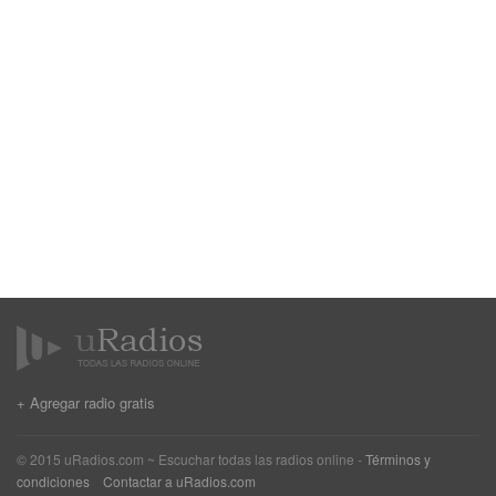
+ Agregar radio gratis
© 2015 uRadios.com ~ Escuchar todas las radios online -
Términos y
condiciones
Contactar a uRadios.com