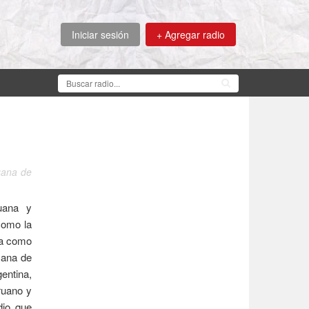
Iniciar sesión
+ Agregar radio
uana de
uana y
como la
ca como
cana de
entina,
ruano y
dio que