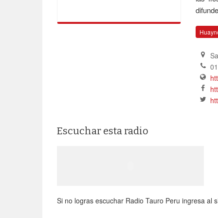
difund
Huayn
Sa
01
ht
ht
ht
Escuchar esta radio
Si no logras escuchar Radio Tauro Peru ingresa al sit