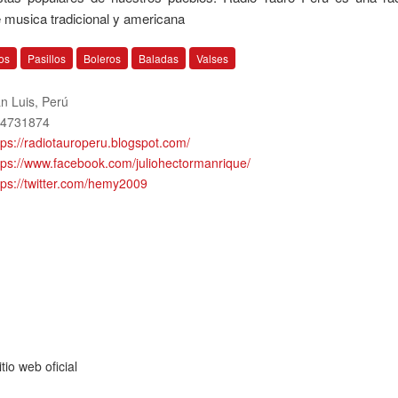
e musica tradicional y americana
os
Pasillos
Boleros
Baladas
Valses
n Luis
,
Perú
4731874
tps://radiotauroperu.blogspot.com/
tps://www.facebook.com/juliohectormanrique/
tps://twitter.com/hemy2009
io web oficial