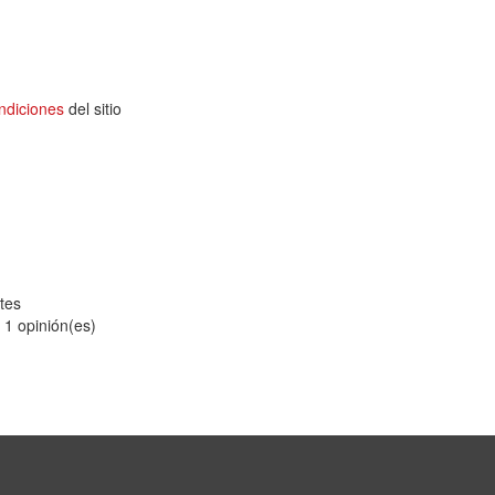
ndiciones
del sitio
tes
n
1
opinión(es)