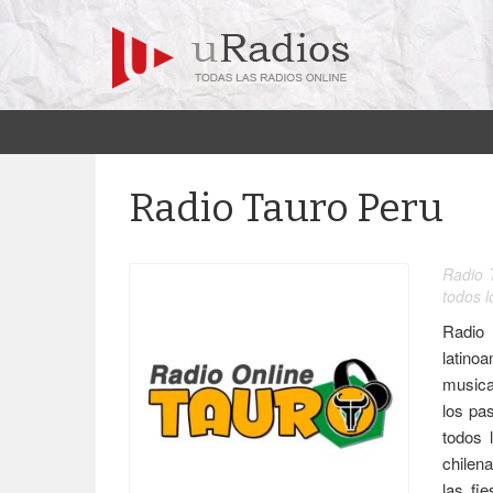
Radio Tauro Peru
Radio 
todos l
Radio
latino
musica
los pa
todos 
chilen
las fi