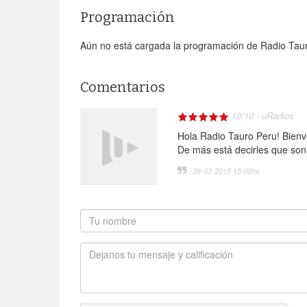
Programación
Aún no está cargada la programación de Radio Taur
Comentarios
10
/
10
-
uRadios
Hola Radio Tauro Peru! Bien
De más está decirles que son
26-03-2015 15:00
hs