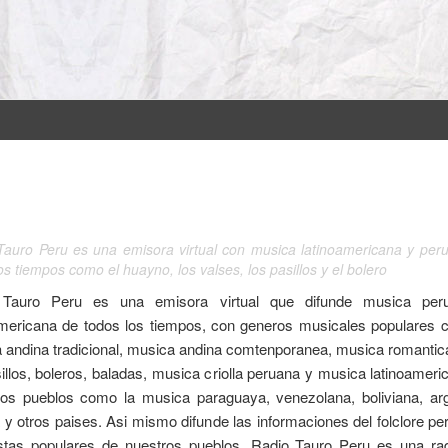
Tauro Peru es una emisora virtual con musica latinoamericana y per
os tiempos como el huayno, los valses, los pasillos y el bolero
 Tauro Peru es una emisora virtual que difunde musica per
americana de todos los tiempos, con generos musicales populares 
 andina tradicional, musica andina comtenporanea, musica romanti
sillos, boleros, baladas, musica criolla peruana y musica latinoameri
los pueblos como la musica paraguaya, venezolana, boliviana, arg
a y otros paises. Asi mismo difunde las informaciones del folclore pe
estas populares de nuestros pueblos. Radio Tauro Peru es una ra