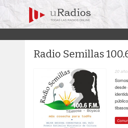
Radio Semillas 100.
20 año
Somos 
desde 
identi
públic
tibasos
Comuni