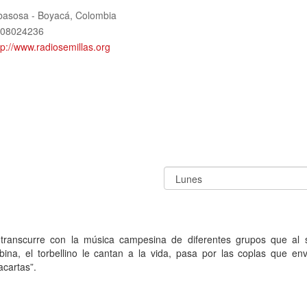
basosa - Boyacá
,
Colombia
08024236
tp://www.radiosemillas.org
scurre con la música campesina de diferentes grupos que al 
ina, el torbellino le cantan a la vida, pasa por las coplas que env
acartas”.