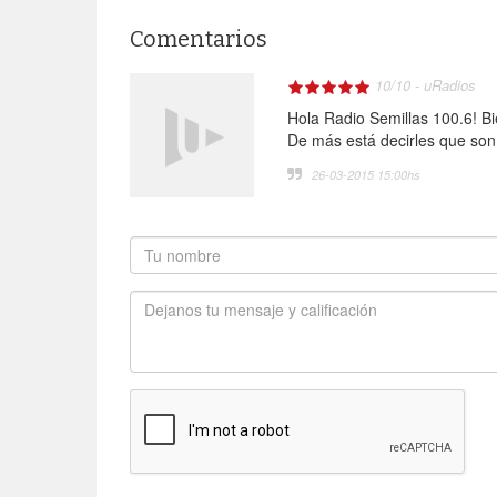
Comentarios
10
/
10
-
uRadios
Hola Radio Semillas 100.6! 
De más está decirles que son
26-03-2015 15:00
hs