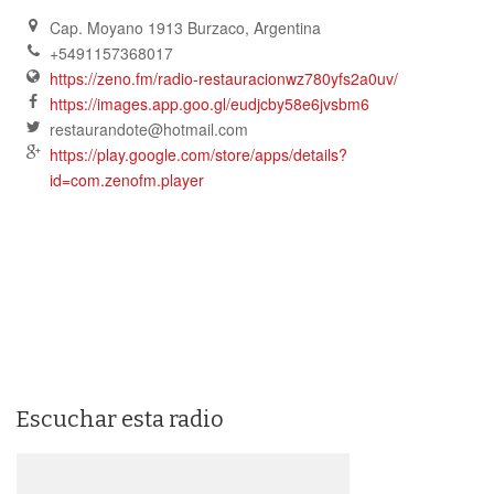
Cap. Moyano 1913 Burzaco
,
Argentina
+5491157368017
https://zeno.fm/radio-restauracionwz780yfs2a0uv/
https://images.app.goo.gl/eudjcby58e6jvsbm6
restaurandote@hotmail.com
https://play.google.com/store/apps/details?
id=com.zenofm.player
Escuchar esta radio