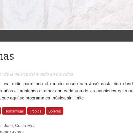
mas
or de la musica del mundo en tus oidos
una radio para todo el mundo desde san José costa rica des
 años alimentando el amor con cada una de las canciones del recu
 que aquí se programa es música sin limite
Romanticas
Tropical
Boleros
n Jose
,
Costa Rica
0660147093