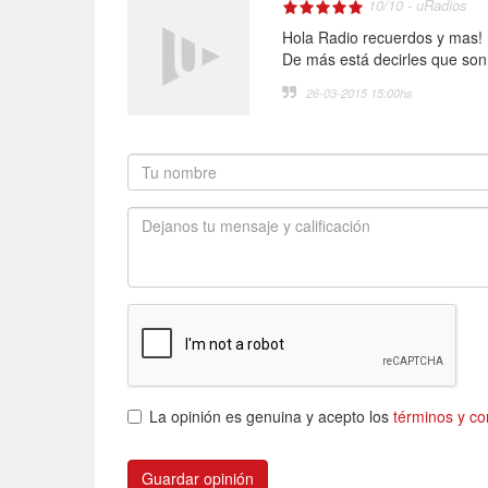
10
/
10
-
uRadios
Hola Radio recuerdos y mas!
De más está decirles que son
26-03-2015 15:00
hs
La opinión es genuina y acepto los
términos y co
Guardar opinión