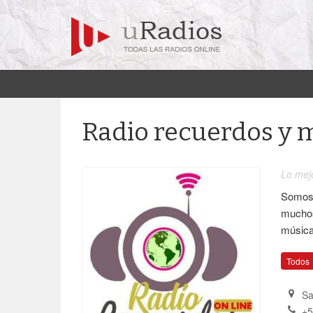
Radio recuerdos y 
Lo mej
Somos 
muchos
música
Todos
Sa
+5