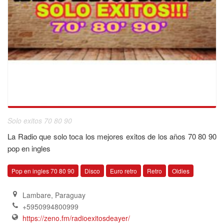
Solo exitos 70 80 90
La Radio que solo toca los mejores exitos de los años 70 80 90
pop en ingles
Pop en ingles 70 80 90
Disco
Euro retro
Retro
Oldies
Lambare
,
Paraguay
+5950994800999
https://zeno.fm/radioexitosdeayer/