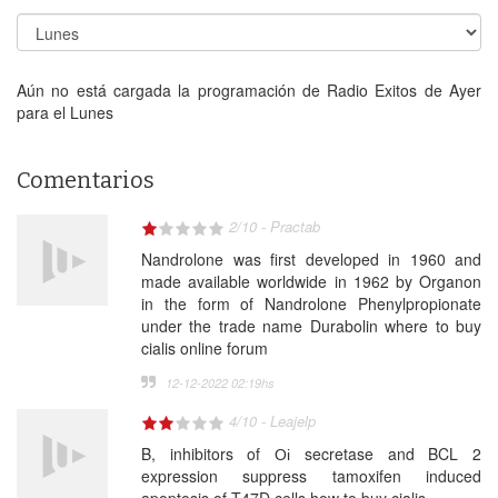
Aún no está cargada la programación de Radio Exitos de Ayer
para el Lunes
Comentarios
2
/
10
-
Practab
Nandrolone was first developed in 1960 and
made available worldwide in 1962 by Organon
in the form of Nandrolone Phenylpropionate
under the trade name Durabolin where to buy
cialis online forum
12-12-2022 02:19
hs
4
/
10
-
Leajelp
B, inhibitors of Оі secretase and BCL 2
expression suppress tamoxifen induced