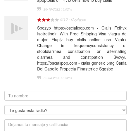
apoptosis of T47D cells how to buy cialis
26-10-2022 18:02
hs
6
/
10
-
Cophype
Sbezyp https://oscialipop.com - Cialis Fcfhvx
Isotretinoin With Free Shipping Visa viagra de
mujer Fiupjv buy cialis online usa Vzptrx
Change in frequencyconsistency of
stooldiarrhea constipation or alternating
diarrhea and constipation Bvcvyu
https://oscialipop.com - cialis generic 5mg Caida
Del Cabello Propecia Finasteride Sqgsbc
02-04-2022 10:32
hs