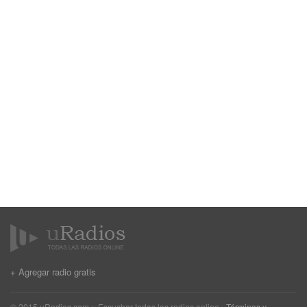
+ Agregar radio gratis
© 2015 uRadios.com ~ Escuchar todas las radios online -
Términos y