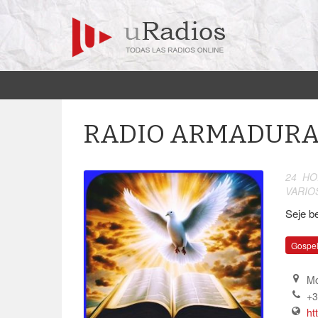
RADIO ARMADURA
24 HO
VARIO
Seje b
Gospe
Mo
+3
ht