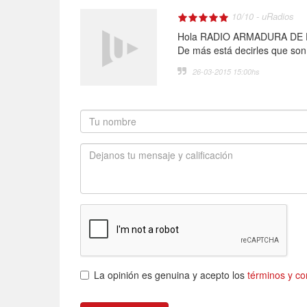
10
/
10
-
uRadios
Hola RADIO ARMADURA DE D
De más está decirles que son
26-03-2015 15:00
hs
La opinión es genuina y acepto los
términos y co