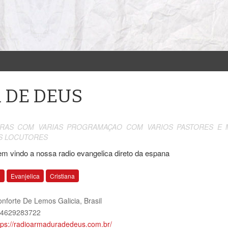
 DE DEUS
RAS COM VARIAS PROGRAMAÇAO COM VARIOS PASTORES E 
S LOCUTORES
em vindo a nossa radio evangelica direto da espana
l
Evanjelica
Cristiana
nforte De Lemos Galicia
,
Brasil
4629283722
tps://radioarmaduradedeus.com.br/