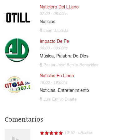
Noticiero Del LLano
07:00 - 08:00hs
Noticias
Jauri Bautista
Impacto De Fe
08:00 - 09:00hs
Música, Palabra De Dios
Pastor Jose Benito Benavides
Noticias En Linea
18:00 - 19:00hs
Noticias, Entretenimiento
Luis Emilio Duarte
Comentarios
10
/
10
-
uRadios