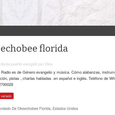
chobee florida
 Santa pueblo escogido por Dios.
Radio es de Género evangelio y música. Cómo alabanzas, instrum
ación, pistas , charlas habladas .en español e inglés. Teléfono de W
2790028
 variado
ndado De Okeechobee Florida
,
Estados Unidos