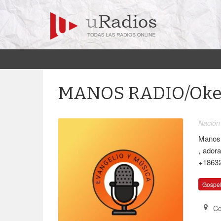
MANOS RADIO/Okee
Nación
Manos 
, ador
+1863
Gospel
Co