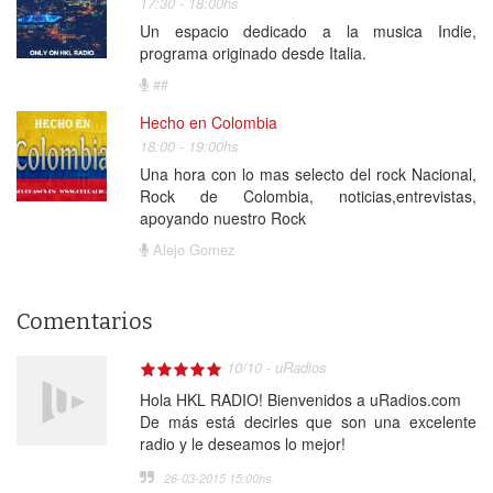
17:30 - 18:00hs
Un espacio dedicado a la musica Indie,
programa originado desde Italia.
##
Hecho en Colombia
18:00 - 19:00hs
Una hora con lo mas selecto del rock Nacional,
Rock de Colombia, noticias,entrevistas,
apoyando nuestro Rock
Alejo Gomez
Comentarios
10
/
10
-
uRadios
Hola HKL RADIO! Bienvenidos a uRadios.com
De más está decirles que son una excelente
radio y le deseamos lo mejor!
26-03-2015 15:00
hs