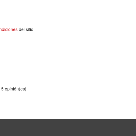
ndiciones
del sitio
n
5
opinión(es)