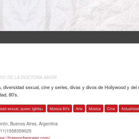
DIO DE LA DOCTORA AMOR
, diversidad sexual, cine y series, divas y divos de Hollywood y del
dad, 80's.
dad sexual, queer, lgbtiq+
Música 80's
Arte
Música
Cine
Actualida
rón, Buenos Aires
,
Argentina
11)1558359025
tps://trasnochequeer.com/