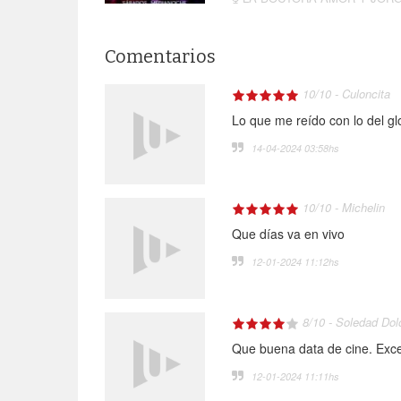
Comentarios
10
/
10
-
Culoncita
Lo que me reído con lo del glor
14-04-2024 03:58
hs
10
/
10
-
Michelin
Que días va en vivo
12-01-2024 11:12
hs
8
/
10
-
Soledad Dolo
Que buena data de cine. Exce
12-01-2024 11:11
hs