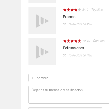
8
/
10
-
Topolino
Frescos
12-01-2024 00:35
hs
10
/
10
-
Corintios
Felicitaciones
10-01-2024 06:17
hs