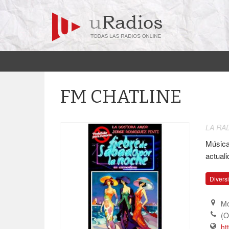
FM CHATLINE
LA RA
Música
actuali
Diversi
Mo
(O
ht