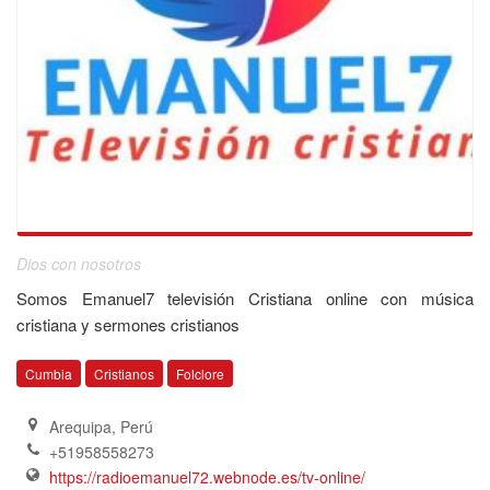
Dios con nosotros
Somos Emanuel7 televisión Cristiana online con música
cristiana y sermones cristianos
Cumbia
Cristianos
Folclore
Arequipa
,
Perú
+51958558273
https://radioemanuel72.webnode.es/tv-online/