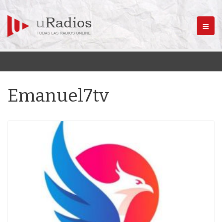
Menú
Emanuel7tv