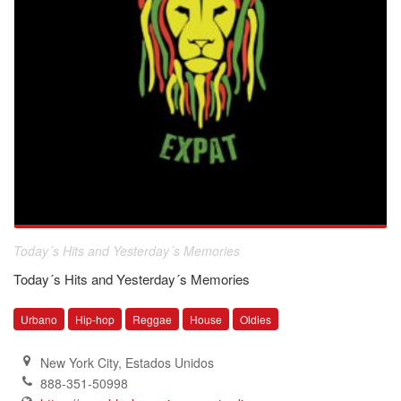
Today´s Hits and Yesterday´s Memories
Today´s Hits and Yesterday´s Memories
Urbano
Hip-hop
Reggae
House
Oldies
New York City
,
Estados Unidos
888-351-50998